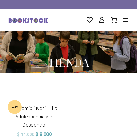
TIENDA
-43%
Anatomia juvenil – La
Adolescencia y el
Descontrol
El
El
$
8.000
$
14.000