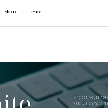
Puede que buscar ayude.
ite
Whoops, you're not 
valid Mailchimp API 