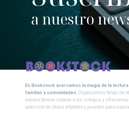
a nuestro news
En Bookstock acercamos la magia de la lectura
familias y comunidades.
Organizamos ferias del li
nuestra librería rodante a los colegios y ofrecemo
selección de títulos infantiles y juveniles para inspir