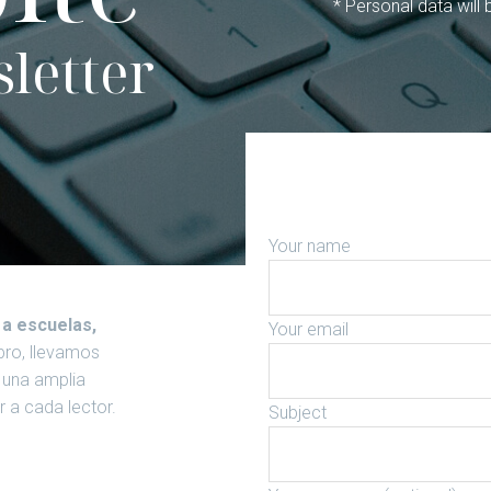
* Personal data will
letter
Your name
 a escuelas,
Your email
bro, llevamos
s una amplia
ar a cada lector.
Subject