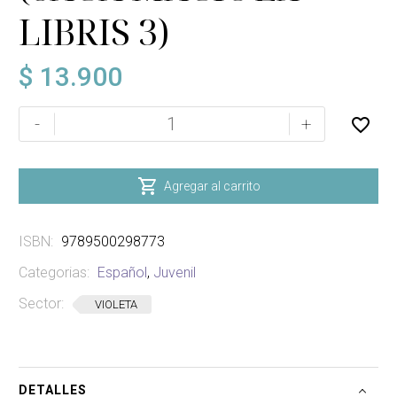
LIBRIS 3)
$
13.900
A
-
+
CONTRALUZ
(SAGA
MAGIC

Agregar al carrito
EX
LIBRIS
ISBN:
9789500298773
3)
cantidad
Categorias:
Español
,
Juvenil
Sector:
VIOLETA
DETALLES