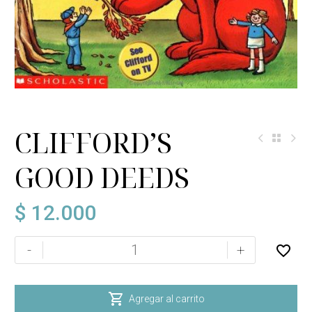
CLIFFORD’S
GOOD DEEDS
$
12.000
CLIFFORD'S
-
+
GOOD
DEEDS
cantidad

Agregar al carrito