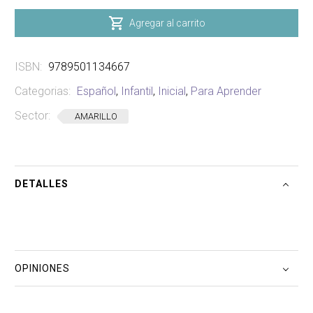
-
MOTIVOS

Agregar al carrito
cantidad
ISBN:
9789501134667
Categorias:
Español
,
Infantil
,
Inicial
,
Para Aprender
Sector:
AMARILLO
DETALLES
OPINIONES