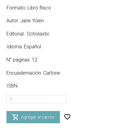
Formato: Libro físico
Autor: Jane Yolen
Editorial: Scholastic
Idioma: Español
N° páginas: 12
Encuadernación: Cartone
ISBN:
¿COMO
JUEGAN
LOS

Agregar al carrito
DINOSAURIOS
CON
SUS