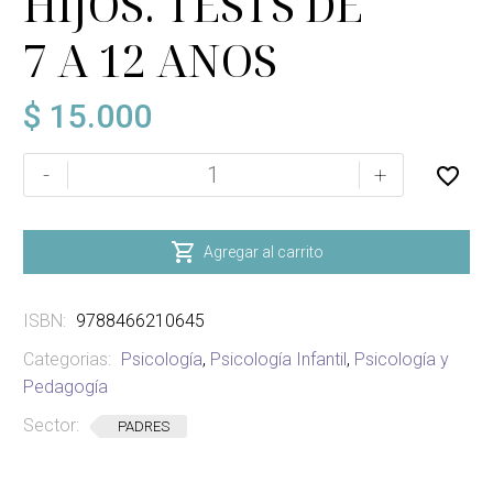
HIJOS. TESTS DE
7 A 12 ANOS
$
15.000
CONOCE
-
+
A
TUS
HIJOS.

Agregar al carrito
TESTS
DE
ISBN:
9788466210645
7
A
Categorias:
Psicología
,
Psicología Infantil
,
Psicología y
12
Pedagogía
ANOS
Sector:
PADRES
cantidad