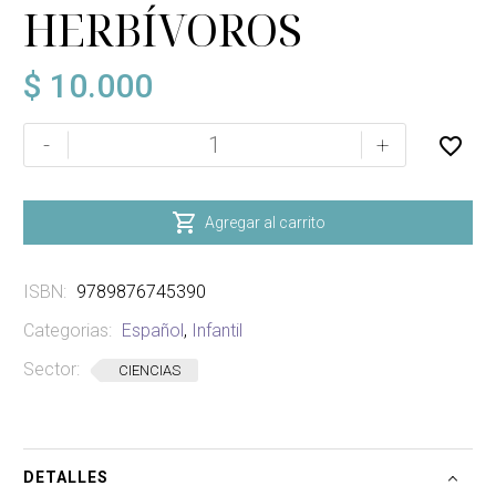
HERBÍVOROS
$
10.000
DINOSAURIOS
-
+
LOS
HERBÍVOROS
cantidad

Agregar al carrito
ISBN:
9789876745390
Categorias:
Español
,
Infantil
Sector:
CIENCIAS
DETALLES