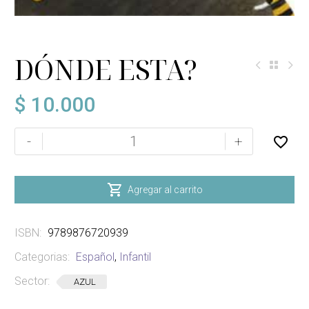
DÓNDE ESTA?
$
10.000
DÓNDE
-
+
ESTA?
cantidad

Agregar al carrito
ISBN:
9789876720939
Categorias:
Español
,
Infantil
Sector:
AZUL