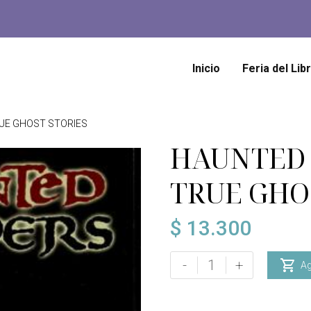
Inicio
Feria del Lib
UE GHOST STORIES
HAUNTED 
TRUE GHO
$
13.300
HAUNTED
-
+

Ag
CAMPERS,
TRUE