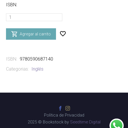
ISBN:
I
SPY
LITTLE

Agregar al carrito
NUMBERS
cantidad
ISBN:
9780590687140
Categorias:
Inglés
Política de Privacidad
2025 © Bookstock by
Seedtime Digital