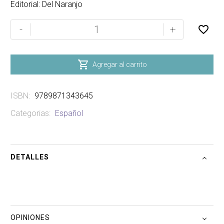
Editorial: Del Naranjo
LAS
-
+
AVENTURAS
DE
SEBASTIAN

Agregar al carrito
HOLMES
cantidad
ISBN:
9789871343645
Categorias:
Español
DETALLES
OPINIONES