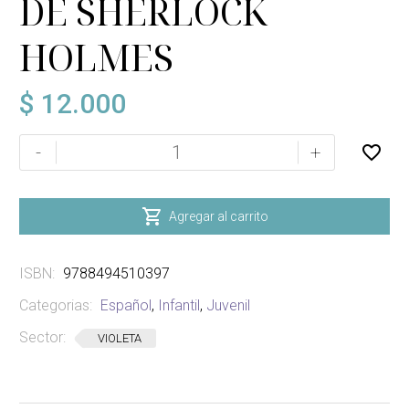
DE SHERLOCK
HOLMES
$
12.000
LAS
-
+
AVENTURAS
DE
SHERLOCK

Agregar al carrito
HOLMES
cantidad
ISBN:
9788494510397
Categorias:
Español
,
Infantil
,
Juvenil
Sector:
VIOLETA