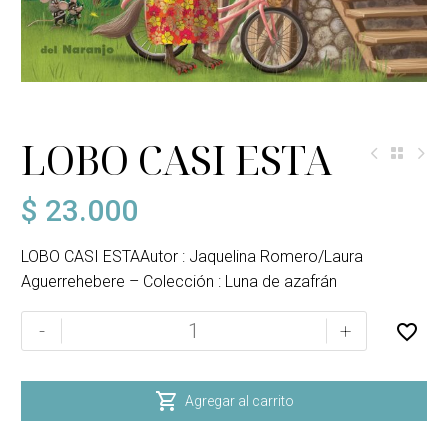
LOBO CASI ESTA
$
23.000
LOBO CASI ESTAAutor : Jaquelina Romero/Laura
Aguerrehebere – Colección : Luna de azafrán
LOBO
-
+
CASI
ESTA
cantidad

Agregar al carrito