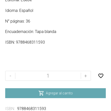
Idioma: Español
N° páginas: 36
Encuadernación: Tapa blanda
ISBN: 9788468311593
Modela
-
+
dulces
y
pasteles

Agregar al carrito
con
plastilina
ISBN:
9788468311593