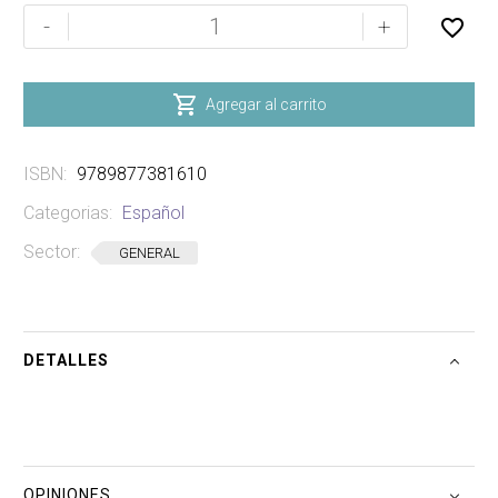
NACIDA
-
+
BAJO
EL
SOL

Agregar al carrito
DE
ACUARIO
ISBN:
9789877381610
cantidad
Categorias:
Español
Sector:
GENERAL
DETALLES
OPINIONES