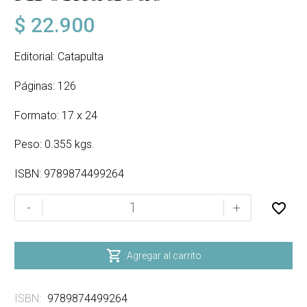
$
22.900
Editorial: Catapulta
Páginas: 126
Formato: 17 x 24
Peso: 0.355 kgs.
ISBN: 9789874499264
Plantas
-
+
Aromáticas
cantidad

Agregar al carrito
ISBN:
9789874499264