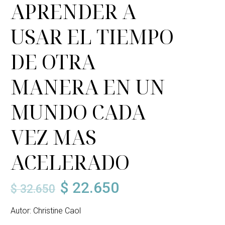
APRENDER A
USAR EL TIEMPO
DE OTRA
MANERA EN UN
MUNDO CADA
VEZ MAS
ACELERADO
$
22.650
$
32.650
El
El
Autor: Christine Caol
precio
precio