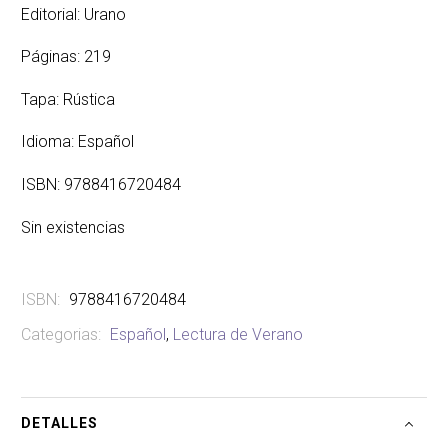
Editorial: Urano
original
actual
era:
es:
Páginas: 219
$ 32.650.
$ 22.650.
Tapa: Rústica
Idioma: Español
ISBN: 9788416720484
Sin existencias
ISBN:
9788416720484
Categorias:
Español
,
Lectura de Verano
DETALLES