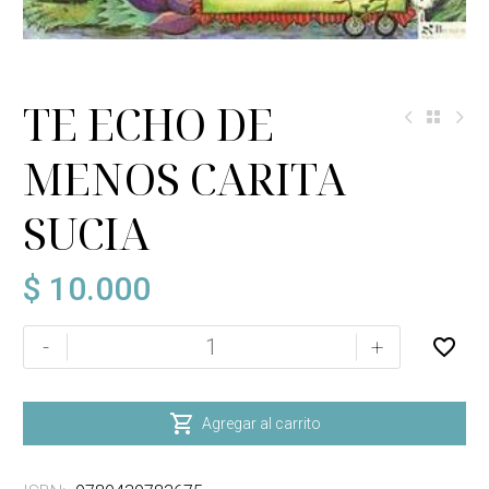
TE ECHO DE
MENOS CARITA
SUCIA
$
10.000
TE
-
+
ECHO
DE
MENOS

Agregar al carrito
CARITA
SUCIA