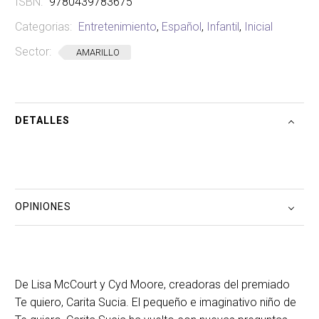
ISBN:
9780439783675
cantidad
Categorias:
Entretenimiento
,
Español
,
Infantil
,
Inicial
Sector:
AMARILLO
DETALLES
OPINIONES
De Lisa McCourt y Cyd Moore, creadoras del premiado
Te quiero, Carita Sucia. El pequeño e imaginativo niño de