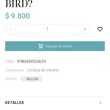
BIRD?
$
9.800
WHERE'S
-
+
THAT
BIRD?
cantidad

Agregar al carrito
ISBN:
9780439553629
Categorias:
Lectura de Verano
Sector:
YELLOW
DETALLES