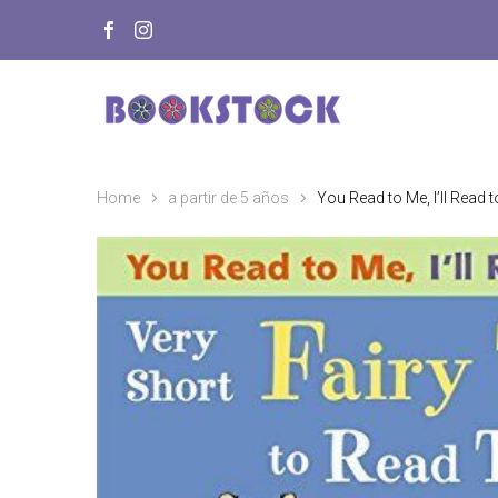
Home
a partir de 5 años
You Read to Me, I’ll Read t