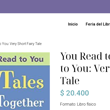
Inicio
Feria del Lib
o You: Very Short Fairy Tale
You Read to
to You: Ve
Tale
$
20.400
Formato: Libro físico