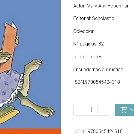
Autor: Mary Ann Hoberman
Editorial: Scholastic
Colección: –
Nº páginas: 32
Idioma: inglés
Encuadernación: rustico
ISBN:9780545424318
You
-
+

Ag
Read
to
Me,
ISBN:
9780545424318