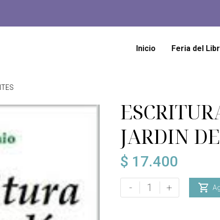
Inicio
Feria del Lib
NTES
ESCRITUR
JARDIN D
$
17.400
ESCRITURA
-
+

Ag
EN
EL