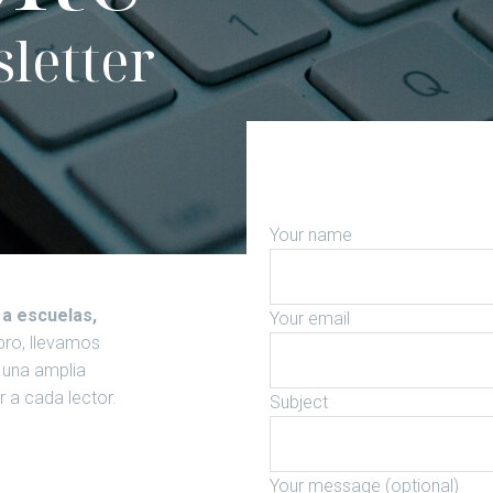
letter
Your name
 a escuelas,
Your email
bro, llevamos
s una amplia
ar a cada lector.
Subject
Your message (optional)