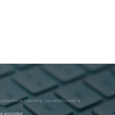
connected to Mailchimp. You need to enter a
key.
 be encrypted