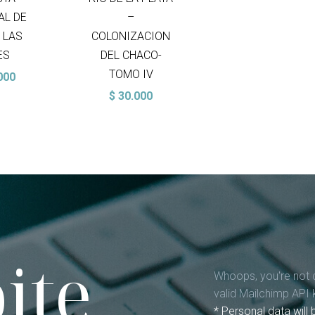
AL DE
–
 LAS
COLONIZACION
ES
DEL CHACO-
TOMO IV
000
$
30.000
ite
Whoops, you're not 
valid Mailchimp API 
* Personal data will