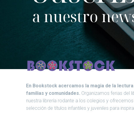
a nuestro news
En Bookstock acercamos la magia de la lectura
familias y comunidades.
Organizamos ferias del li
nuestra librería rodante a los colegios y ofrecemo
selección de títulos infantiles y juveniles para inspir