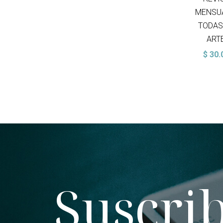
MENSU
TODAS
ART
$
30.
Suscrib