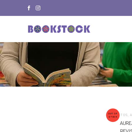
OUT OF
ADULTOS
,
A
STOCK
AURE
REVI